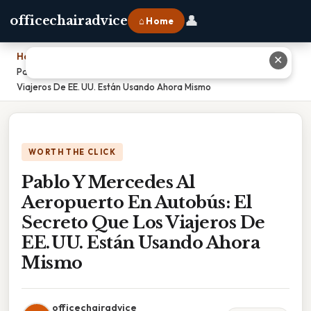
👤
officechairadvice
⌂ Home
Home
›
✕
Pablo Y Mercedes Al Aeropuerto En Autobús: El Secreto Que Los
Viajeros De EE. UU. Están Usando Ahora Mismo
WORTH THE CLICK
Pablo Y Mercedes Al
Aeropuerto En Autobús: El
Secreto Que Los Viajeros De
EE. UU. Están Usando Ahora
Mismo
officechairadvice